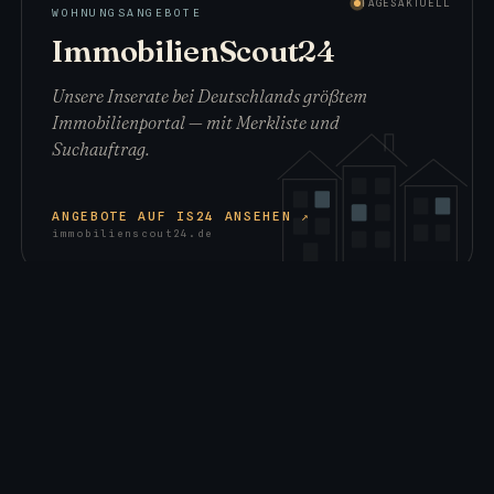
TAGESAKTUELL
WOHNUNGSANGEBOTE
ImmobilienScout24
Unsere Inserate bei Deutschlands größtem
Immobilienportal — mit Merkliste und
Suchauftrag.
(ÖFFNET
ANGEBOTE AUF IS24 ANSEHEN
↗
IMMOBILIENSCOUT24.D
immobilienscout24.de
IN
EINEM
NEUEN
TAB)
Dort steht immer der aktuelle Stand unserer freien
Wohnungen in Waldheim.
Direkt zu diesem Objekt:
Mehrfamilienhaus in
Waldheim (Oststraße 9) auf Immowelt ↗