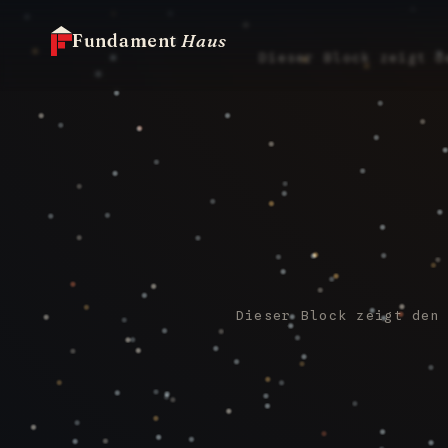
Fundament
Haus
Dieser Block zeigt d
Dieser Block zeigt den