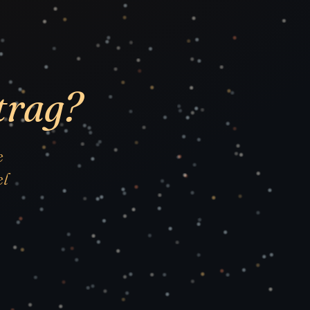
trag?
e
el