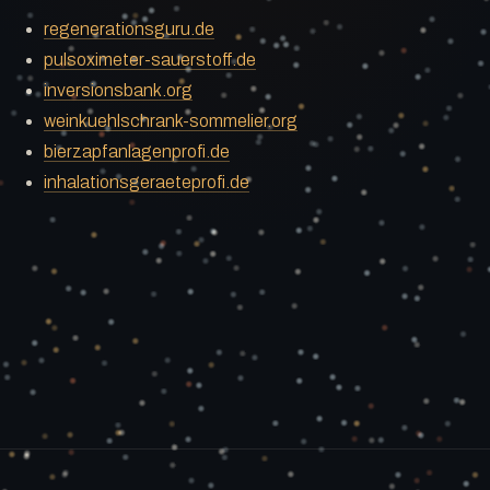
regenerationsguru.de
pulsoximeter-sauerstoff.de
inversionsbank.org
weinkuehlschrank-sommelier.org
bierzapfanlagenprofi.de
inhalationsgeraeteprofi.de