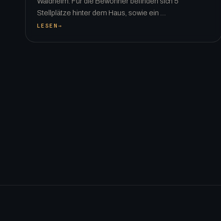
Waldheim. Für die Bewohner befinden sich 5
Stellplätze hinter dem Haus, sowie ein …
LESEN
→