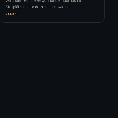
Waldheim. Für die Bewohner befinden sich 5
Stellplätze hinter dem Haus, sowie ein …
LESEN
→