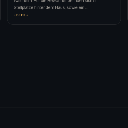
Waldheim. Für die Bewohner befinden sich 5
Stellplätze hinter dem Haus, sowie ein …
LESEN
→